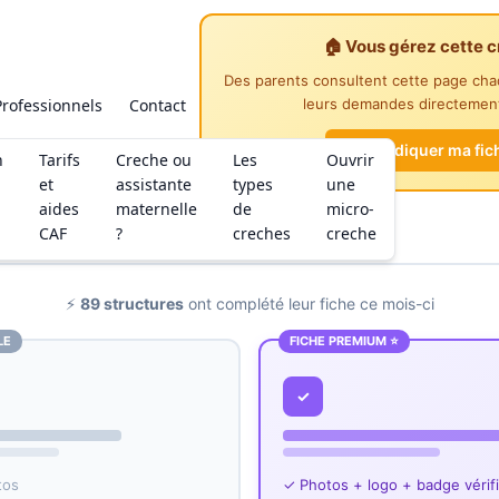
🏠 Vous gérez cette c
Des parents consultent cette page ch
Professionnels
Contact
leurs demandes directement
Revendiquer ma fic
n
Tarifs
Creche ou
Les
Ouvrir
et
assistante
types
une
aides
maternelle
de
micro-
CAF
?
creches
creche
⚡
89 structures
ont complété leur fiche ce mois-ci
LE
FICHE PREMIUM ⭐
✓
tos
✓ Photos + logo + badge vérif