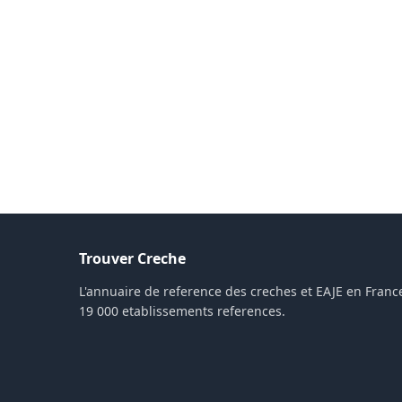
Trouver Creche
L'annuaire de reference des creches et EAJE en France
19 000 etablissements references.