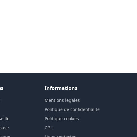
es
Informations
s
Mentions legales
n
Politique de confidentialite
eille
Politique cookies
louse
CGU
deaux
Nous contacter