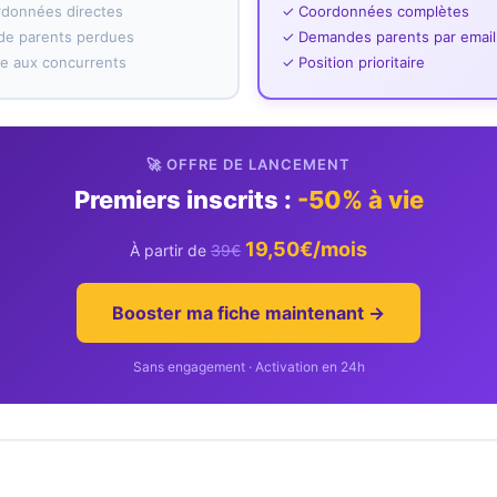
rdonnées directes
✓ Coordonnées complètes
e parents perdues
✓ Demandes parents par email
ace aux concurrents
✓ Position prioritaire
🚀 OFFRE DE LANCEMENT
Premiers inscrits :
-50% à vie
19,50€/mois
À partir de
39€
Booster ma fiche maintenant →
Sans engagement · Activation en 24h