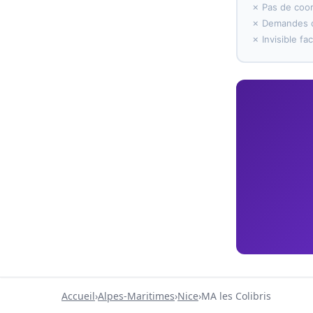
✗ Pas de coo
✗ Demandes d
✗ Invisible f
Accueil
›
Alpes-Maritimes
›
Nice
›
MA les Colibris