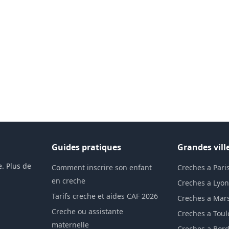
Guides pratiques
Grandes vill
. Plus de
Comment inscrire son enfant
Creches a Pari
en creche
Creches a Lyo
Tarifs creche et aides CAF 2026
Creches a Mars
Creche ou assistante
Creches a Tou
maternelle
Creches a Bor