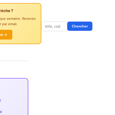
rèche ?
aque semaine. Recevez
 par email.
Chercher
he →
ié