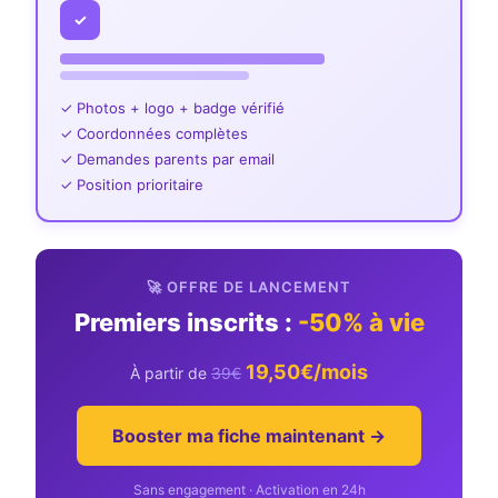
✓
✓ Photos + logo + badge vérifié
✓ Coordonnées complètes
✓ Demandes parents par email
✓ Position prioritaire
🚀 OFFRE DE LANCEMENT
Premiers inscrits :
-50% à vie
19,50€/mois
À partir de
39€
Booster ma fiche maintenant →
Sans engagement · Activation en 24h