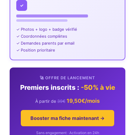
✓
✓ Photos + logo + badge vérifié
✓ Coordonnées complètes
✓ Demandes parents par email
✓ Position prioritaire
🚀 OFFRE DE LANCEMENT
Premiers inscrits :
-50% à vie
19,50€/mois
À partir de
39€
Booster ma fiche maintenant →
Sans engagement · Activation en 24h