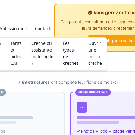
🏠 Vous gérez cette c
Des parents consultent cette page ch
Professionnels
Contact
leurs demandes directement
Revendiquer ma fic
n
Tarifs
Creche ou
Les
Ouvrir
et
assistante
types
une
aides
maternelle
de
micro-
CAF
?
creches
creche
⚡
89 structures
ont complété leur fiche ce mois-ci
LE
FICHE PREMIUM ⭐
✓
tos
✓ Photos + logo + badge vérif