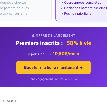
rdonnées directes
✓ Coordonnées complètes
e parents perdues
✓ Demandes parents par email
ace aux concurrents
✓ Position prioritaire
🚀 OFFRE DE LANCEMENT
Premiers inscrits :
-50% à vie
19,50€/mois
À partir de
39€
Booster ma fiche maintenant →
Sans engagement · Activation en 24h
HALTE VERTE