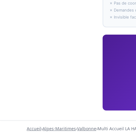
✗ Pas de coo
✗ Demandes d
✗ Invisible f
Accueil
›
Alpes-Maritimes
›
Valbonne
›
Multi Accueil LA 