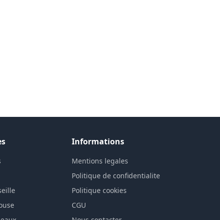
es
Informations
s
Mentions legales
n
Politique de confidentialite
eille
Politique cookies
louse
CGU
deaux
Nous contacter