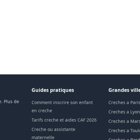
Guides pratiques
Grandes vill
. Plus de
Comment inscrire son enfant
Creches a Pari
en creche
Creches a Lyo
Tarifs creche et aides CAF 2026
Creches a Mars
Creche ou assistante
Creches a Tou
maternelle
Creches a Bor