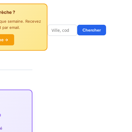
rèche ?
aque semaine. Recevez
 par email.
Chercher
he →
ié