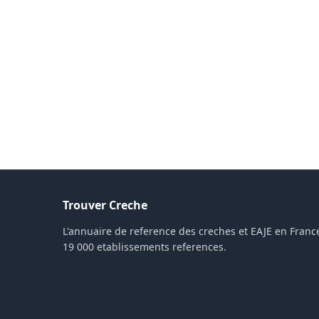
Trouver Creche
L'annuaire de reference des creches et EAJE en France
19 000 etablissements references.