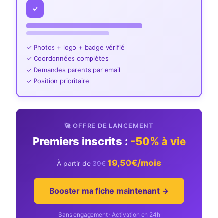
✓
✓ Photos + logo + badge vérifié
✓ Coordonnées complètes
✓ Demandes parents par email
✓ Position prioritaire
🚀 OFFRE DE LANCEMENT
Premiers inscrits :
-50% à vie
19,50€/mois
À partir de
39€
Booster ma fiche maintenant →
Sans engagement · Activation en 24h