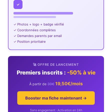
✓
✓ Photos + logo + badge vérifié
✓ Coordonnées complètes
✓ Demandes parents par email
✓ Position prioritaire
🚀 OFFRE DE LANCEMENT
Premiers inscrits :
-50% à vie
19,50€/mois
À partir de
39€
Booster ma fiche maintenant →
Sans engagement · Activation en 24h