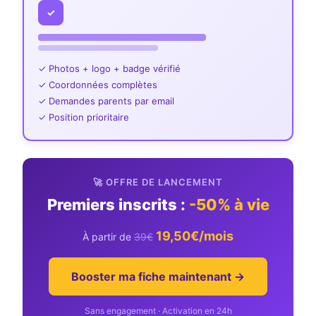
✓
✓ Photos + logo + badge vérifié
✓ Coordonnées complètes
✓ Demandes parents par email
✓ Position prioritaire
🚀 OFFRE DE LANCEMENT
Premiers inscrits :
-50% à vie
19,50€/mois
À partir de
39€
Booster ma fiche maintenant →
Sans engagement · Activation en 24h