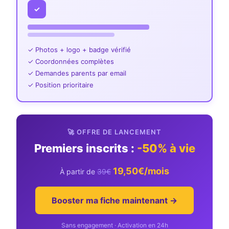
✓
✓ Photos + logo + badge vérifié
✓ Coordonnées complètes
✓ Demandes parents par email
✓ Position prioritaire
🚀 OFFRE DE LANCEMENT
Premiers inscrits :
-50% à vie
19,50€/mois
À partir de
39€
Booster ma fiche maintenant →
Sans engagement · Activation en 24h