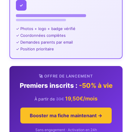
✓
✓ Photos + logo + badge vérifié
✓ Coordonnées complètes
✓ Demandes parents par email
✓ Position prioritaire
🚀 OFFRE DE LANCEMENT
Premiers inscrits :
-50% à vie
19,50€/mois
À partir de
39€
Booster ma fiche maintenant →
Sans engagement · Activation en 24h