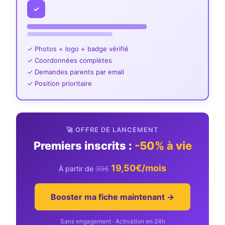
✓
✓ Photos + logo + badge vérifié
✓ Coordonnées complètes
✓ Demandes parents par email
✓ Position prioritaire
🚀 OFFRE DE LANCEMENT
Premiers inscrits :
-50% à vie
19,50€/mois
À partir de
39€
Booster ma fiche maintenant →
Sans engagement · Activation en 24h