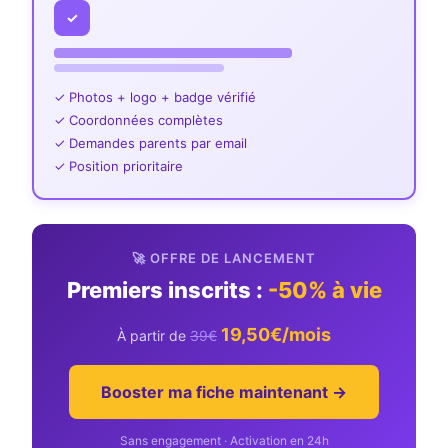
✓
✓ Photos + logo + badge vérifié
✓ Coordonnées complètes
✓ Demandes parents par email
✓ Position prioritaire
🚀 OFFRE DE LANCEMENT
Premiers inscrits :
-50% à vie
19,50€/mois
À partir de
39€
Booster ma fiche maintenant →
Sans engagement · Activation en 24h