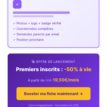
✓
✓ Photos + logo + badge vérifié
✓ Coordonnées complètes
✓ Demandes parents par email
✓ Position prioritaire
🚀 OFFRE DE LANCEMENT
Premiers inscrits :
-50% à vie
19,50€/mois
À partir de
39€
Booster ma fiche maintenant →
Sans engagement · Activation en 24h