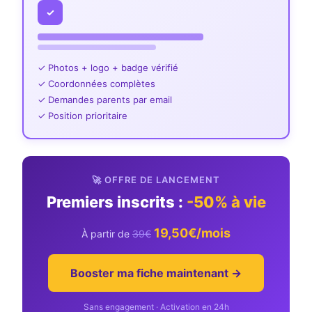
✓
✓ Photos + logo + badge vérifié
✓ Coordonnées complètes
✓ Demandes parents par email
✓ Position prioritaire
🚀 OFFRE DE LANCEMENT
Premiers inscrits :
-50% à vie
19,50€/mois
À partir de
39€
Booster ma fiche maintenant →
Sans engagement · Activation en 24h