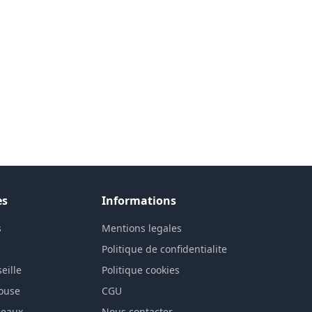
es
Informations
s
Mentions legales
n
Politique de confidentialite
eille
Politique cookies
louse
CGU
deaux
Nous contacter