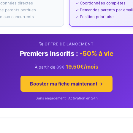
rdonnées directes
✓ Coordonnées complètes
e parents perdues
✓ Demandes parents par email
ace aux concurrents
✓ Position prioritaire
🚀 OFFRE DE LANCEMENT
Premiers inscrits :
-50% à vie
19,50€/mois
À partir de
39€
Booster ma fiche maintenant →
Sans engagement · Activation en 24h