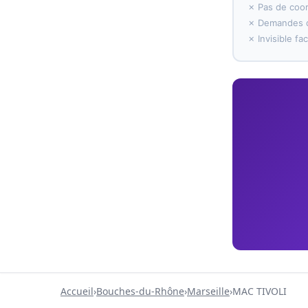
✗ Pas de coo
✗ Demandes d
✗ Invisible f
Accueil
›
Bouches-du-Rhône
›
Marseille
›
MAC TIVOLI