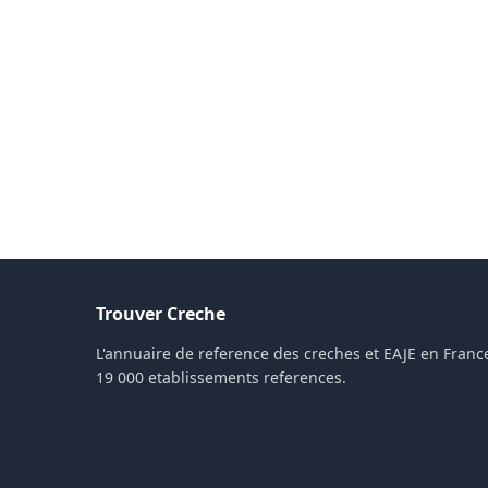
Trouver Creche
L'annuaire de reference des creches et EAJE en France
19 000 etablissements references.