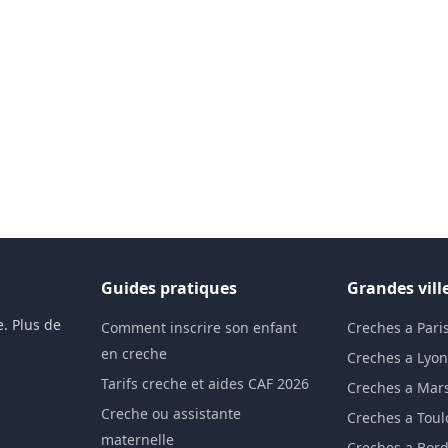
Guides pratiques
Grandes vill
. Plus de
Comment inscrire son enfant
Creches a Pari
en creche
Creches a Lyo
Tarifs creche et aides CAF 2026
Creches a Mars
Creche ou assistante
Creches a Tou
maternelle
Creches a Bor