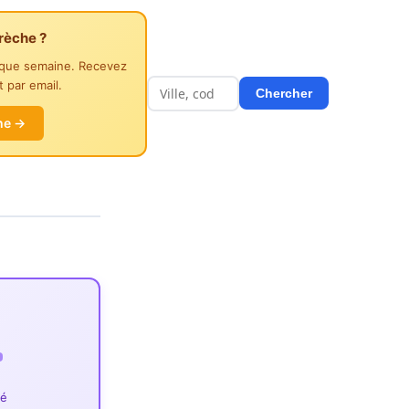
rèche ?
aque semaine. Recevez
 par email.
Chercher
he →
ié