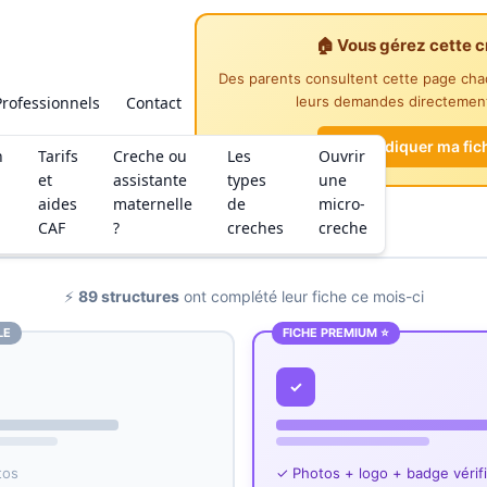
🏠 Vous gérez cette c
Des parents consultent cette page ch
Professionnels
Contact
leurs demandes directement
Revendiquer ma fic
n
Tarifs
Creche ou
Les
Ouvrir
et
assistante
types
une
aides
maternelle
de
micro-
CAF
?
creches
creche
⚡
89 structures
ont complété leur fiche ce mois-ci
LE
FICHE PREMIUM ⭐
✓
tos
✓ Photos + logo + badge vérif