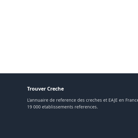
Trouver Creche
L'annuaire de reference des creches et EAJE en France
19 000 etablissements references.