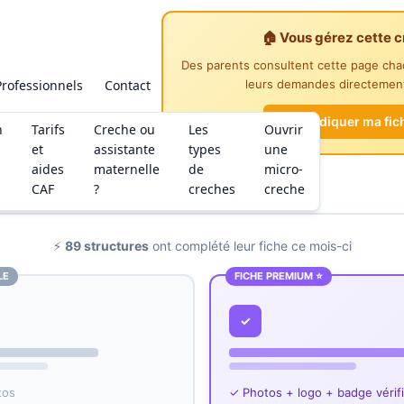
🏠 Vous gérez cette c
Des parents consultent cette page ch
Professionnels
Contact
leurs demandes directement
Revendiquer ma fic
n
Tarifs
Creche ou
Les
Ouvrir
et
assistante
types
une
aides
maternelle
de
micro-
CAF
?
creches
creche
⚡
89 structures
ont complété leur fiche ce mois-ci
LE
FICHE PREMIUM ⭐
✓
tos
✓ Photos + logo + badge vérif