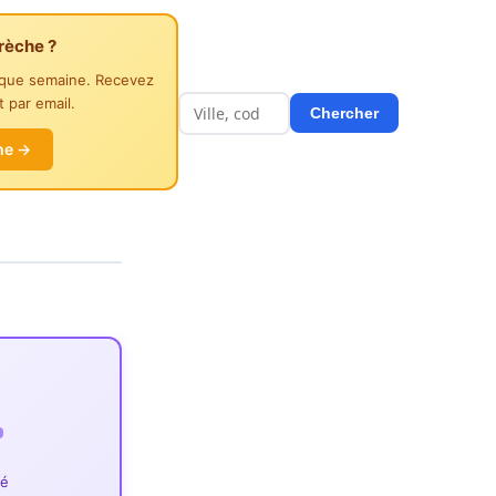
rèche ?
aque semaine. Recevez
 par email.
Chercher
he →
ié