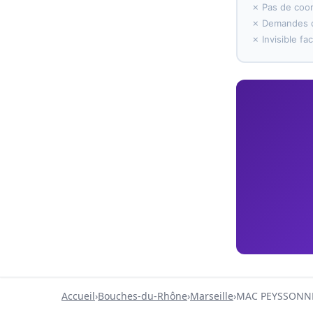
✗ Pas de coo
✗ Demandes d
✗ Invisible f
Accueil
›
Bouches-du-Rhône
›
Marseille
›
MAC PEYSSONN