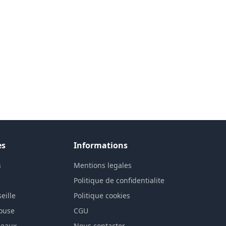
es
Informations
s
Mentions legales
n
Politique de confidentialite
eille
Politique cookies
louse
CGU
deaux
Nous contacter