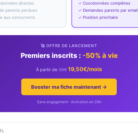
rdonnées directes
✓ Coordonnées complètes
e parents perdues
✓ Demandes parents par email
ace aux concurrents
✓ Position prioritaire
🚀 OFFRE DE LANCEMENT
Premiers inscrits :
-50% à vie
19,50€/mois
À partir de
39€
Booster ma fiche maintenant →
Sans engagement · Activation en 24h
EL