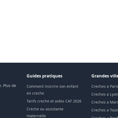
Guides pratiques
Grandes vill
. Plus de
Comment inscrire son enfant
Creches a Pari
en creche
Creches a Lyo
Tarifs creche et aides CAF 2026
Creches a Mars
Creche ou assistante
Creches a Tou
maternelle
Creches a Bor