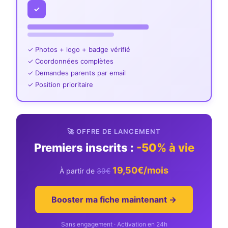
✓
✓ Photos + logo + badge vérifié
✓ Coordonnées complètes
✓ Demandes parents par email
✓ Position prioritaire
🚀 OFFRE DE LANCEMENT
Premiers inscrits :
-50% à vie
19,50€/mois
À partir de
39€
Booster ma fiche maintenant →
Sans engagement · Activation en 24h