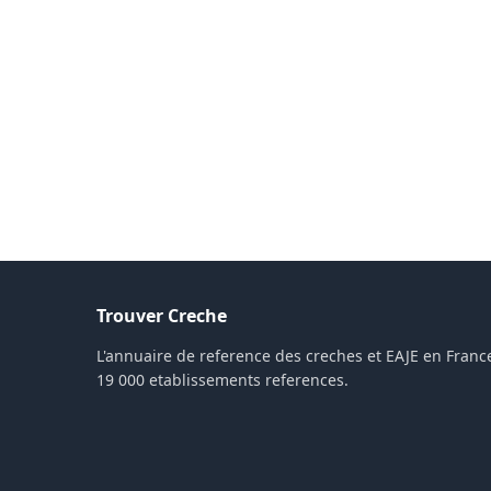
Trouver Creche
L'annuaire de reference des creches et EAJE en France
19 000 etablissements references.