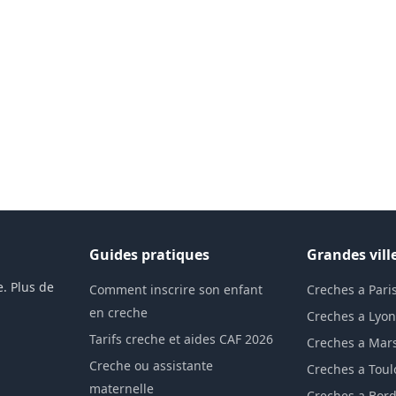
Guides pratiques
Grandes vill
. Plus de
Comment inscrire son enfant
Creches a Pari
en creche
Creches a Lyo
Tarifs creche et aides CAF 2026
Creches a Mars
Creche ou assistante
Creches a Tou
maternelle
Creches a Bor