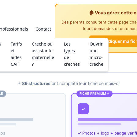
🏠 Vous gérez cette c
Des parents consultent cette page ch
Professionnels
Contact
leurs demandes directement
Revendiquer ma fic
n
Tarifs
Creche ou
Les
Ouvrir
et
assistante
types
une
aides
maternelle
de
micro-
CAF
?
creches
creche
⚡
89 structures
ont complété leur fiche ce mois-ci
LE
FICHE PREMIUM ⭐
✓
tos
✓ Photos + logo + badge vérif