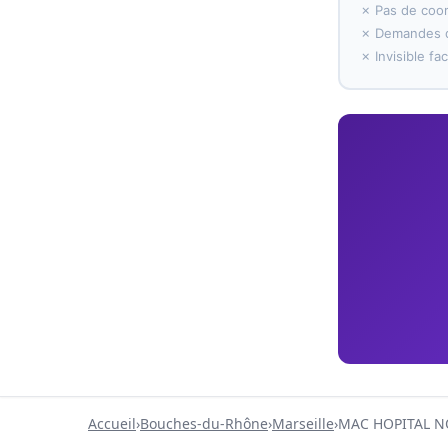
✗ Pas de coo
✗ Demandes d
✗ Invisible f
Accueil
›
Bouches-du-Rhône
›
Marseille
›
MAC HOPITAL 