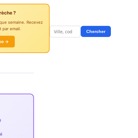
rèche ?
aque semaine. Recevez
 par email.
Chercher
he →
ié