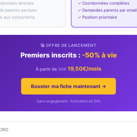
rdonnées directes
✓ Coordonnées complètes
e parents perdues
✓ Demandes parents par email
ace aux concurrents
✓ Position prioritaire
🚀 OFFRE DE LANCEMENT
Premiers inscrits :
-50% à vie
19,50€/mois
À partir de
39€
Booster ma fiche maintenant →
Sans engagement · Activation en 24h
NORD