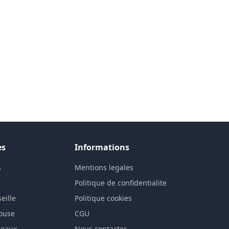
es
Informations
s
Mentions legales
n
Politique de confidentialite
eille
Politique cookies
louse
CGU
deaux
Nous contacter