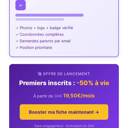
✓
✓ Photos + logo + badge vérifié
✓ Coordonnées complètes
✓ Demandes parents par email
✓ Position prioritaire
🚀 OFFRE DE LANCEMENT
Premiers inscrits :
-50% à vie
19,50€/mois
À partir de
39€
Booster ma fiche maintenant →
Sans engagement · Activation en 24h