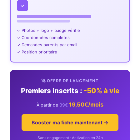
✓
✓ Photos + logo + badge vérifié
✓ Coordonnées complètes
✓ Demandes parents par email
✓ Position prioritaire
🚀 OFFRE DE LANCEMENT
Premiers inscrits :
-50% à vie
19,50€/mois
À partir de
39€
Booster ma fiche maintenant →
Sans engagement · Activation en 24h