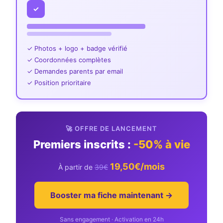
✓
✓ Photos + logo + badge vérifié
✓ Coordonnées complètes
✓ Demandes parents par email
✓ Position prioritaire
🚀 OFFRE DE LANCEMENT
Premiers inscrits :
-50% à vie
19,50€/mois
À partir de
39€
Booster ma fiche maintenant →
Sans engagement · Activation en 24h