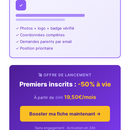
✓
✓ Photos + logo + badge vérifié
✓ Coordonnées complètes
✓ Demandes parents par email
✓ Position prioritaire
🚀 OFFRE DE LANCEMENT
Premiers inscrits :
-50% à vie
19,50€/mois
À partir de
39€
Booster ma fiche maintenant →
Sans engagement · Activation en 24h