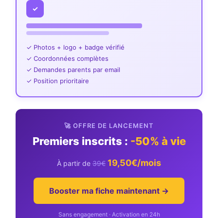
✓
✓ Photos + logo + badge vérifié
✓ Coordonnées complètes
✓ Demandes parents par email
✓ Position prioritaire
🚀 OFFRE DE LANCEMENT
Premiers inscrits :
-50% à vie
19,50€/mois
À partir de
39€
Booster ma fiche maintenant →
Sans engagement · Activation en 24h