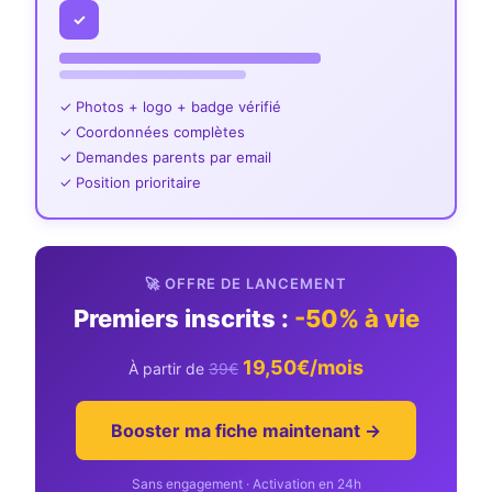
✓
✓ Photos + logo + badge vérifié
✓ Coordonnées complètes
✓ Demandes parents par email
✓ Position prioritaire
🚀 OFFRE DE LANCEMENT
Premiers inscrits :
-50% à vie
19,50€/mois
À partir de
39€
Booster ma fiche maintenant →
Sans engagement · Activation en 24h