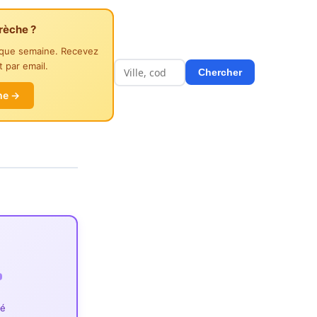
rèche ?
aque semaine. Recevez
 par email.
Chercher
he →
ié