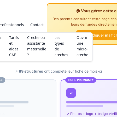
🏠 Vous gérez cette c
Des parents consultent cette page ch
Professionnels
Contact
leurs demandes directement
Revendiquer ma fic
n
Tarifs
Creche ou
Les
Ouvrir
et
assistante
types
une
aides
maternelle
de
micro-
CAF
?
creches
creche
⚡
89 structures
ont complété leur fiche ce mois-ci
LE
FICHE PREMIUM ⭐
✓
tos
✓ Photos + logo + badge vérif