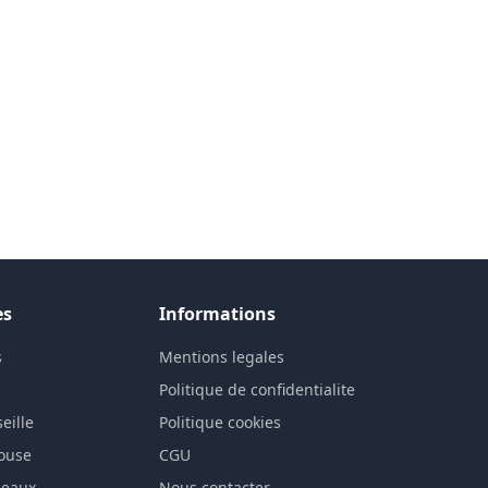
es
Informations
s
Mentions legales
n
Politique de confidentialite
eille
Politique cookies
louse
CGU
deaux
Nous contacter