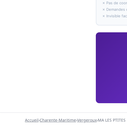
✗ Pas de coo
✗ Demandes d
✗ Invisible f
Accueil
›
Charente-Maritime
›
Vergeroux
›
MA LES PTITES