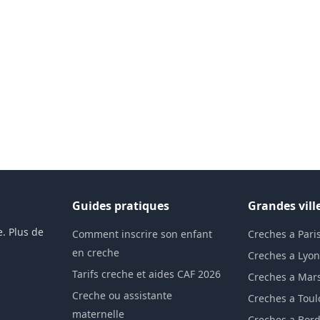
Guides pratiques
Grandes vill
. Plus de
Comment inscrire son enfant
Creches a Pari
en creche
Creches a Lyo
Tarifs creche et aides CAF 2026
Creches a Mars
Creche ou assistante
Creches a Tou
maternelle
Creches a Bor