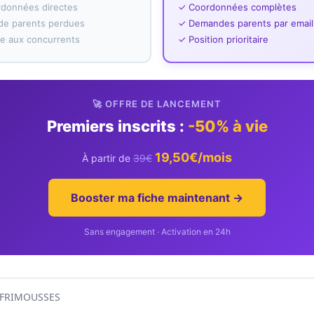
rdonnées directes
✓ Coordonnées complètes
e parents perdues
✓ Demandes parents par email
ace aux concurrents
✓ Position prioritaire
🚀 OFFRE DE LANCEMENT
Premiers inscrits :
-50% à vie
19,50€/mois
À partir de
39€
Booster ma fiche maintenant →
Sans engagement · Activation en 24h
 FRIMOUSSES