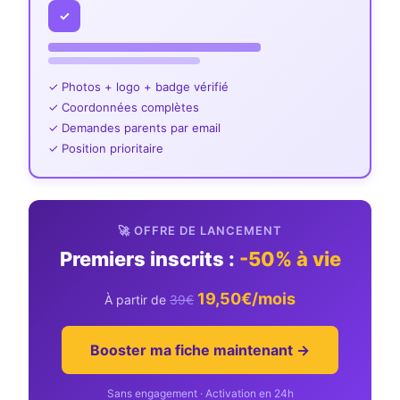
✓
✓ Photos + logo + badge vérifié
✓ Coordonnées complètes
✓ Demandes parents par email
✓ Position prioritaire
🚀 OFFRE DE LANCEMENT
Premiers inscrits :
-50% à vie
19,50€/mois
À partir de
39€
Booster ma fiche maintenant →
Sans engagement · Activation en 24h