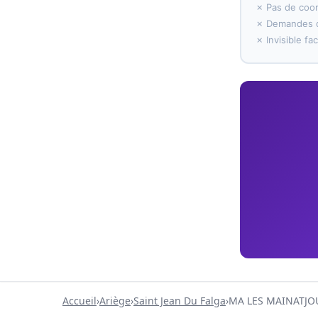
✗ Pas de coo
✗ Demandes d
✗ Invisible f
Accueil
›
Ariège
›
Saint Jean Du Falga
›
MA LES MAINATJOU