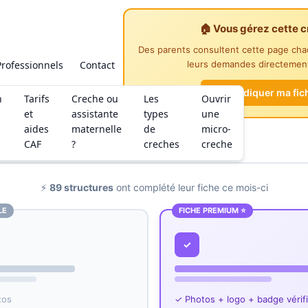
🏠 Vous gérez cette c
Des parents consultent cette page ch
Professionnels
Contact
leurs demandes directement
Revendiquer ma fic
n
Tarifs
Creche ou
Les
Ouvrir
et
assistante
types
une
aides
maternelle
de
micro-
CAF
?
creches
creche
⚡
89 structures
ont complété leur fiche ce mois-ci
LE
FICHE PREMIUM ⭐
✓
tos
✓ Photos + logo + badge vérif