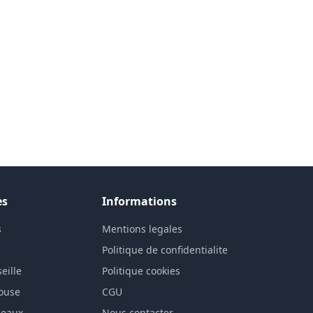
es
Informations
s
Mentions legales
n
Politique de confidentialite
eille
Politique cookies
louse
CGU
deaux
Nous contacter