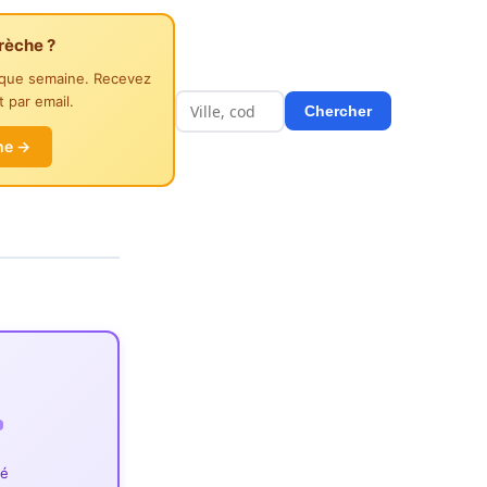
rèche ?
aque semaine. Recevez
 par email.
Chercher
he →
ié