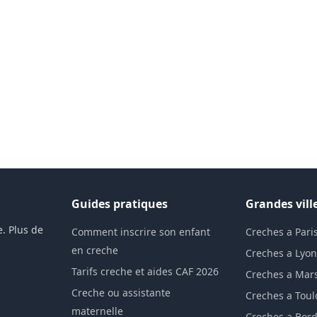
Guides pratiques
Grandes vill
. Plus de
Comment inscrire son enfant
Creches a Pari
en creche
Creches a Lyo
Tarifs creche et aides CAF 2026
Creches a Mars
Creche ou assistante
Creches a Tou
maternelle
Creches a Bor