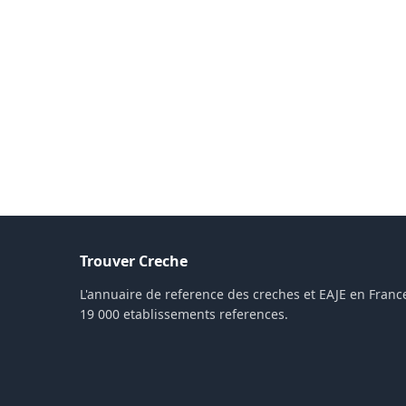
Trouver Creche
L'annuaire de reference des creches et EAJE en France
19 000 etablissements references.