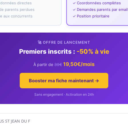
rdonnées directes
✓ Coordonnées complètes
e parents perdues
✓ Demandes parents par email
ace aux concurrents
✓ Position prioritaire
🚀 OFFRE DE LANCEMENT
Premiers inscrits :
-50% à vie
19,50€/mois
À partir de
39€
Booster ma fiche maintenant →
Sans engagement · Activation en 24h
S ST JEAN DU F