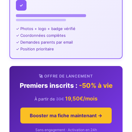
✓
✓ Photos + logo + badge vérifié
✓ Coordonnées complètes
✓ Demandes parents par email
✓ Position prioritaire
🚀 OFFRE DE LANCEMENT
Premiers inscrits :
-50% à vie
19,50€/mois
À partir de
39€
Booster ma fiche maintenant →
Sans engagement · Activation en 24h