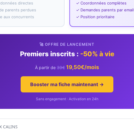
rdonnées directes
✓ Coordonnées complètes
e parents perdues
✓ Demandes parents par email
ace aux concurrents
✓ Position prioritaire
🚀 OFFRE DE LANCEMENT
Premiers inscrits :
-50% à vie
19,50€/mois
À partir de
39€
Booster ma fiche maintenant →
Sans engagement · Activation en 24h
X CALINS