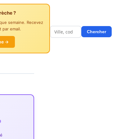
rèche ?
aque semaine. Recevez
 par email.
Chercher
he →
ié