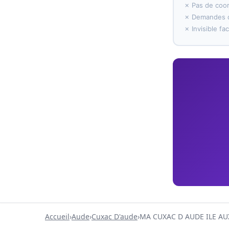
✗ Pas de coo
✗ Demandes d
✗ Invisible f
Accueil
›
Aude
›
Cuxac D'aude
›
MA CUXAC D AUDE ILE AU