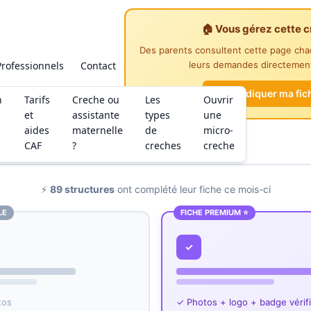
🏠 Vous gérez cette c
Des parents consultent cette page ch
Professionnels
Contact
leurs demandes directement
Revendiquer ma fic
n
Tarifs
Creche ou
Les
Ouvrir
et
assistante
types
une
aides
maternelle
de
micro-
CAF
?
creches
creche
⚡
89 structures
ont complété leur fiche ce mois-ci
LE
FICHE PREMIUM ⭐
✓
tos
✓ Photos + logo + badge vérif