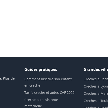
Guides pratiques
Grandes vill
. Plus de
Comment inscrire son enfant
Creches a Pari
en creche
Creches a Lyo
Tarifs creche et aides CAF 2026
Creches a Mars
Creche ou assistante
Creches a Tou
maternelle
Creches a Bor