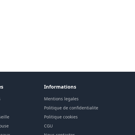
es
Informations
s
Mentions legales
n
Politique de confidentialite
eille
Politique cookies
louse
CGU
deaux
Nous contacter