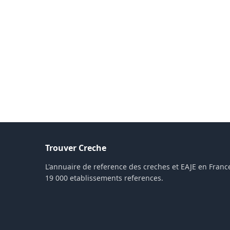
Trouver Creche
L'annuaire de reference des creches et EAJE en France
19 000 etablissements references.