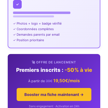
✓
✓ Photos + logo + badge vérifié
✓ Coordonnées complètes
✓ Demandes parents par email
✓ Position prioritaire
🚀 OFFRE DE LANCEMENT
Premiers inscrits :
-50% à vie
19,50€/mois
À partir de
39€
Booster ma fiche maintenant →
Sans engagement · Activation en 24h