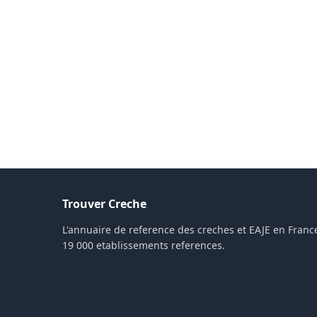
Trouver Creche
L'annuaire de reference des creches et EAJE en France
19 000 etablissements references.