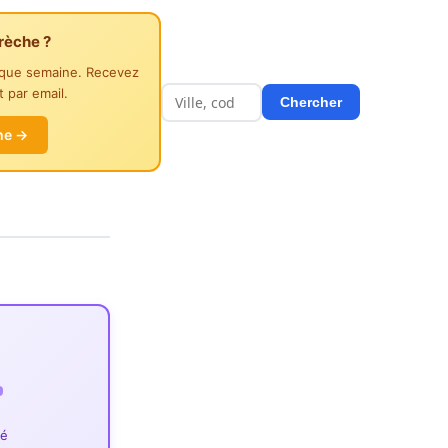
rèche ?
aque semaine. Recevez
 par email.
Chercher
he →
ié