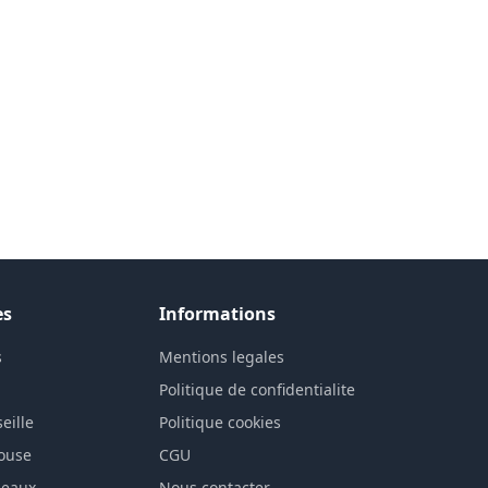
es
Informations
s
Mentions legales
n
Politique de confidentialite
eille
Politique cookies
louse
CGU
deaux
Nous contacter