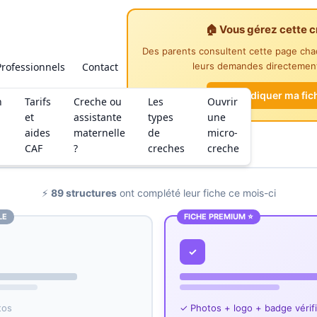
🏠 Vous gérez cette c
Des parents consultent cette page ch
Professionnels
Contact
leurs demandes directement
Revendiquer ma fic
n
Tarifs
Creche ou
Les
Ouvrir
et
assistante
types
une
aides
maternelle
de
micro-
CAF
?
creches
creche
⚡
89 structures
ont complété leur fiche ce mois-ci
LE
FICHE PREMIUM ⭐
✓
tos
✓ Photos + logo + badge vérif