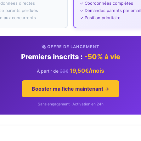
rdonnées directes
✓ Coordonnées complètes
e parents perdues
✓ Demandes parents par email
ace aux concurrents
✓ Position prioritaire
🚀 OFFRE DE LANCEMENT
Premiers inscrits :
-50% à vie
19,50€/mois
À partir de
39€
Booster ma fiche maintenant →
Sans engagement · Activation en 24h