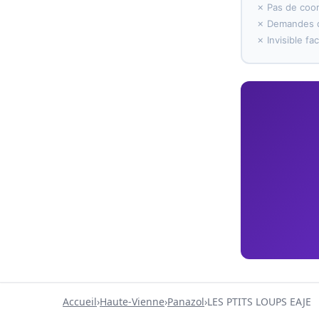
✗ Pas de coo
✗ Demandes d
✗ Invisible f
Accueil
›
Haute-Vienne
›
Panazol
›
LES PTITS LOUPS EAJE