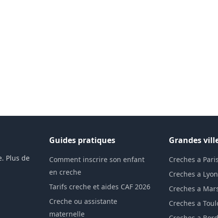
Guides pratiques
Grandes vill
. Plus de
Comment inscrire son enfant
Creches a Pari
en creche
Creches a Lyo
Tarifs creche et aides CAF 2026
Creches a Mars
Creche ou assistante
Creches a Tou
maternelle
Creches a Bor