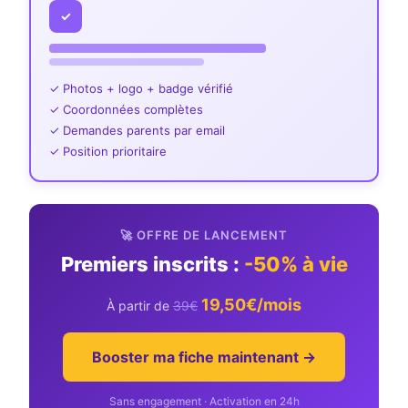
✓
✓ Photos + logo + badge vérifié
✓ Coordonnées complètes
✓ Demandes parents par email
✓ Position prioritaire
🚀 OFFRE DE LANCEMENT
Premiers inscrits :
-50% à vie
19,50€/mois
À partir de
39€
Booster ma fiche maintenant →
Sans engagement · Activation en 24h