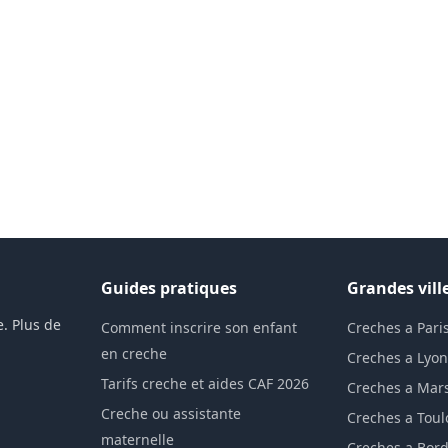
Guides pratiques
Grandes vill
. Plus de
Comment inscrire son enfant
Creches a Pari
en creche
Creches a Lyo
Tarifs creche et aides CAF 2026
Creches a Mars
Creche ou assistante
Creches a Tou
maternelle
Creches a Bor