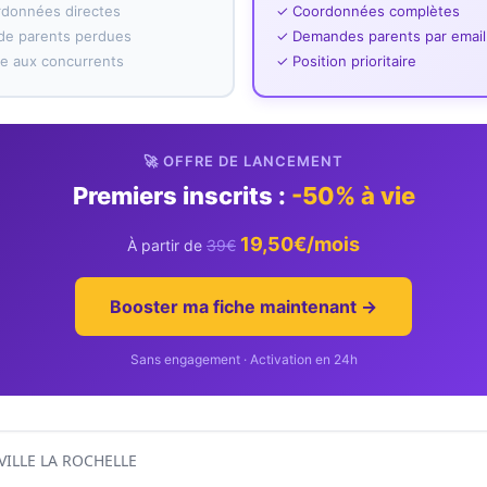
rdonnées directes
✓ Coordonnées complètes
e parents perdues
✓ Demandes parents par email
ace aux concurrents
✓ Position prioritaire
🚀 OFFRE DE LANCEMENT
Premiers inscrits :
-50% à vie
19,50€/mois
À partir de
39€
Booster ma fiche maintenant →
Sans engagement · Activation en 24h
VILLE LA ROCHELLE