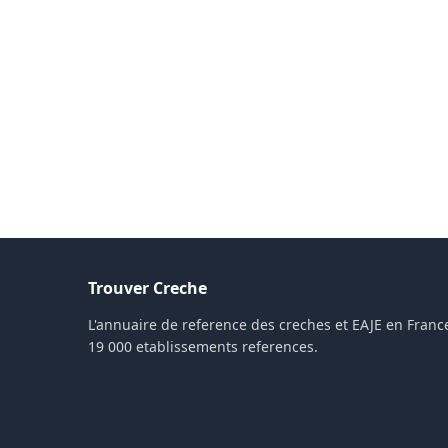
Trouver Creche
L'annuaire de reference des creches et EAJE en France
19 000 etablissements references.