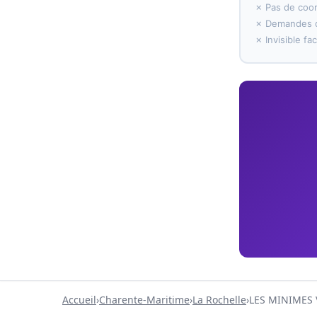
✗ Pas de coo
✗ Demandes d
✗ Invisible f
Accueil
›
Charente-Maritime
›
La Rochelle
›
LES MINIMES 