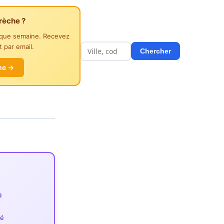
rèche ?
aque semaine. Recevez
 par email.
Chercher
he →
ié