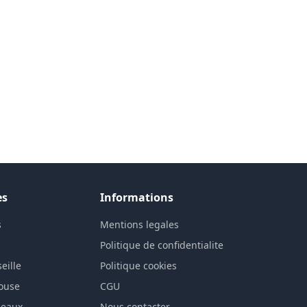
es
Informations
s
Mentions legales
n
Politique de confidentialite
eille
Politique cookies
louse
CGU
deaux
Nous contacter