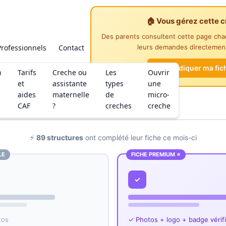
🏠 Vous gérez cette c
Des parents consultent cette page ch
Professionnels
Contact
leurs demandes directement
Revendiquer ma fic
n
Tarifs
Creche ou
Les
Ouvrir
et
assistante
types
une
aides
maternelle
de
micro-
CAF
?
creches
creche
⚡
89 structures
ont complété leur fiche ce mois-ci
LE
FICHE PREMIUM ⭐
✓
tos
✓ Photos + logo + badge vérif