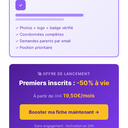
✓
✓ Photos + logo + badge vérifié
✓ Coordonnées complètes
✓ Demandes parents par email
✓ Position prioritaire
🚀 OFFRE DE LANCEMENT
Premiers inscrits :
-50% à vie
19,50€/mois
À partir de
39€
Booster ma fiche maintenant →
Sans engagement · Activation en 24h