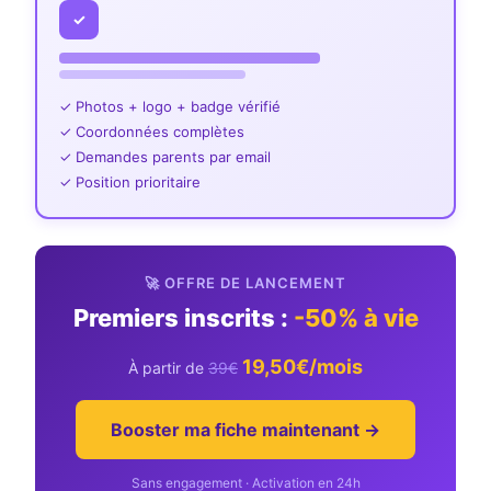
✓
✓ Photos + logo + badge vérifié
✓ Coordonnées complètes
✓ Demandes parents par email
✓ Position prioritaire
🚀 OFFRE DE LANCEMENT
Premiers inscrits :
-50% à vie
19,50€/mois
À partir de
39€
Booster ma fiche maintenant →
Sans engagement · Activation en 24h