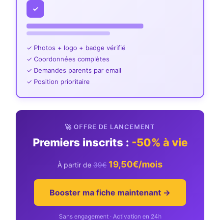
✓
✓ Photos + logo + badge vérifié
✓ Coordonnées complètes
✓ Demandes parents par email
✓ Position prioritaire
🚀 OFFRE DE LANCEMENT
Premiers inscrits :
-50% à vie
19,50€/mois
À partir de
39€
Booster ma fiche maintenant →
Sans engagement · Activation en 24h