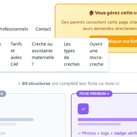
🏠 Vous gérez cette c
Des parents consultent cette page ch
Professionnels
Contact
leurs demandes directement
Revendiquer ma fic
n
Tarifs
Creche ou
Les
Ouvrir
et
assistante
types
une
aides
maternelle
de
micro-
CAF
?
creches
creche
⚡
89 structures
ont complété leur fiche ce mois-ci
LE
FICHE PREMIUM ⭐
✓
tos
✓ Photos + logo + badge vérif