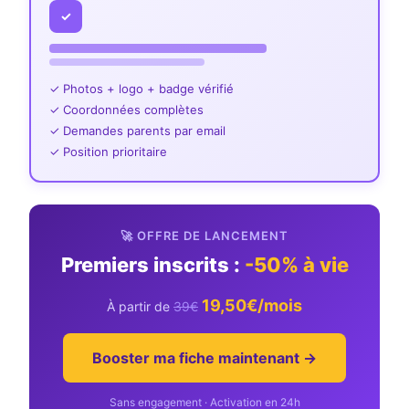
✓
✓ Photos + logo + badge vérifié
✓ Coordonnées complètes
✓ Demandes parents par email
✓ Position prioritaire
🚀 OFFRE DE LANCEMENT
Premiers inscrits :
-50% à vie
19,50€/mois
À partir de
39€
Booster ma fiche maintenant →
Sans engagement · Activation en 24h