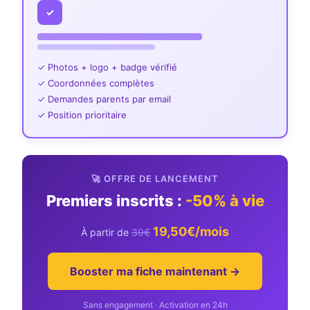
✓
✓ Photos + logo + badge vérifié
✓ Coordonnées complètes
✓ Demandes parents par email
✓ Position prioritaire
🚀 OFFRE DE LANCEMENT
Premiers inscrits :
-50% à vie
19,50€/mois
À partir de
39€
Booster ma fiche maintenant →
Sans engagement · Activation en 24h