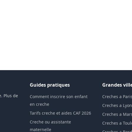
Guides pratiques
Grandes vill
. Plus de
Comment inscrire son enfant
Creches a Pari
en creche
Creches a Lyo
Tarifs creche et aides CAF 2026
Creches a Mars
Creche ou assistante
Creches a Tou
maternelle
Creches a Bor