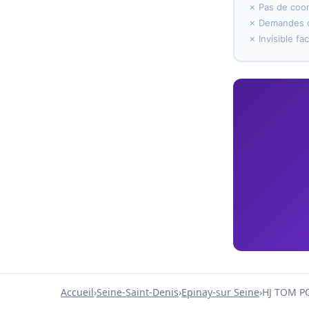
✗ Pas de coo
✗ Demandes d
✗ Invisible f
Accueil
›
Seine-Saint-Denis
›
Epinay-sur Seine
›
HJ TOM P