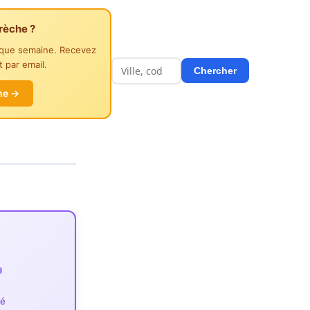
rèche ?
aque semaine. Recevez
 par email.
Chercher
he →
ié