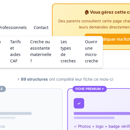
🏠 Vous gérez cette c
Des parents consultent cette page ch
Professionnels
Contact
leurs demandes directement
Revendiquer ma fic
n
Tarifs
Creche ou
Les
Ouvrir
et
assistante
types
une
aides
maternelle
de
micro-
CAF
?
creches
creche
⚡
89 structures
ont complété leur fiche ce mois-ci
LE
FICHE PREMIUM ⭐
✓
tos
✓ Photos + logo + badge vérif