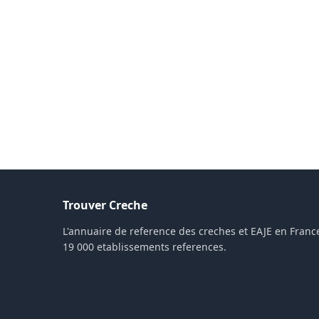
Trouver Creche
L'annuaire de reference des creches et EAJE en France
19 000 etablissements references.