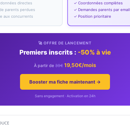
rdonnées directes
✓ Coordonnées complètes
e parents perdues
✓ Demandes parents par email
ace aux concurrents
✓ Position prioritaire
🚀 OFFRE DE LANCEMENT
Premiers inscrits :
-50% à vie
19,50€/mois
À partir de
39€
Booster ma fiche maintenant →
Sans engagement · Activation en 24h
OUCE