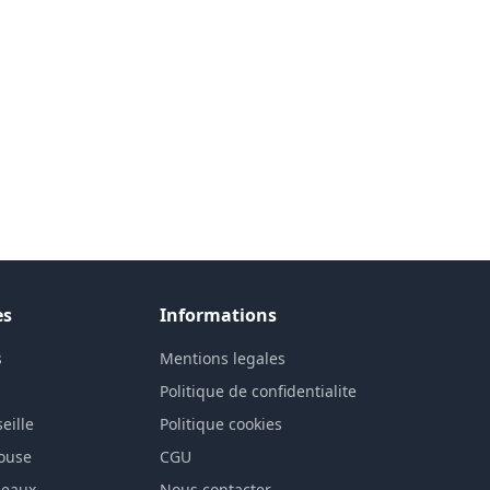
es
Informations
s
Mentions legales
n
Politique de confidentialite
eille
Politique cookies
louse
CGU
deaux
Nous contacter