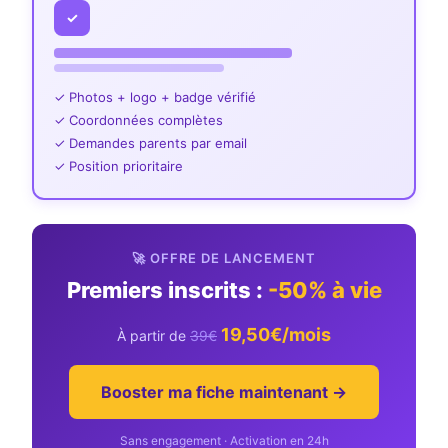
✓
✓ Photos + logo + badge vérifié
✓ Coordonnées complètes
✓ Demandes parents par email
✓ Position prioritaire
🚀 OFFRE DE LANCEMENT
Premiers inscrits :
-50% à vie
19,50€/mois
À partir de
39€
Booster ma fiche maintenant →
Sans engagement · Activation en 24h