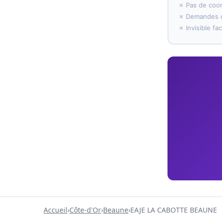
✗ Pas de coo
✗ Demandes d
✗ Invisible f
Accueil
›
Côte-d'Or
›
Beaune
›
EAJE LA CABOTTE BEAUNE