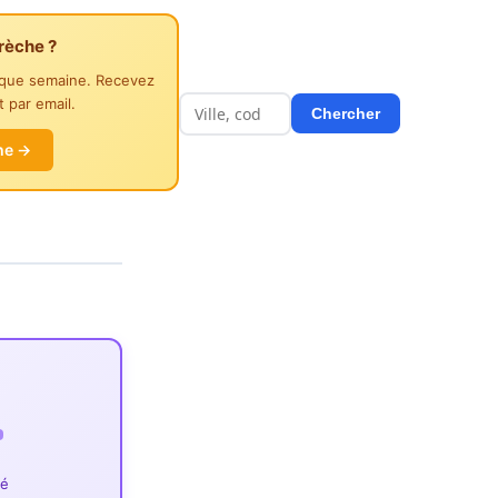
rèche ?
aque semaine. Recevez
 par email.
Chercher
he →
ié