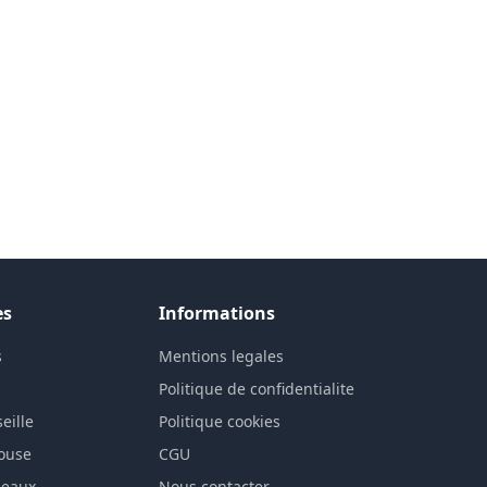
es
Informations
s
Mentions legales
n
Politique de confidentialite
eille
Politique cookies
louse
CGU
deaux
Nous contacter