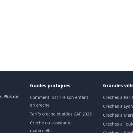
Guides pratiques
Grandes vill
. Plus de
Comment inscrire son enfant
Creches a Pari
en creche
Creches a Lyo
Tarifs creche et aides CAF 2026
Creches a Mars
Creche ou assistante
Creches a Tou
maternelle
Creches a Bor