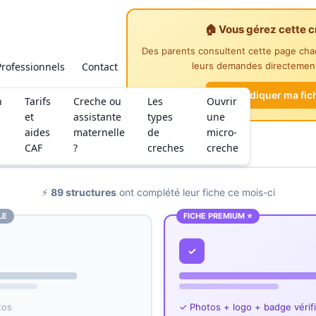
🏠 Vous gérez cette c
Des parents consultent cette page ch
Professionnels
Contact
leurs demandes directement
Revendiquer ma fic
n
Tarifs
Creche ou
Les
Ouvrir
et
assistante
types
une
aides
maternelle
de
micro-
CAF
?
creches
creche
⚡
89 structures
ont complété leur fiche ce mois-ci
LE
FICHE PREMIUM ⭐
✓
tos
✓ Photos + logo + badge vérif