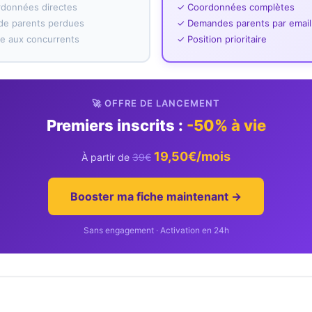
rdonnées directes
✓ Coordonnées complètes
e parents perdues
✓ Demandes parents par email
ace aux concurrents
✓ Position prioritaire
🚀 OFFRE DE LANCEMENT
Premiers inscrits :
-50% à vie
19,50€/mois
À partir de
39€
Booster ma fiche maintenant →
Sans engagement · Activation en 24h