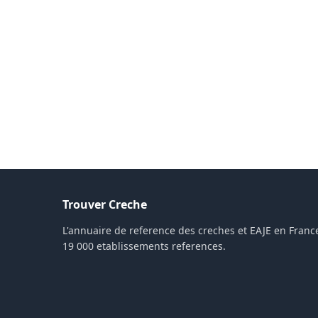
Trouver Creche
L'annuaire de reference des creches et EAJE en France
19 000 etablissements references.