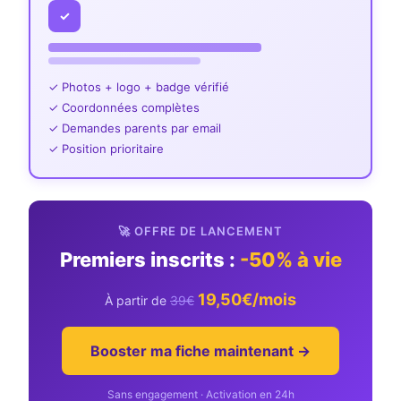
✓
✓ Photos + logo + badge vérifié
✓ Coordonnées complètes
✓ Demandes parents par email
✓ Position prioritaire
🚀 OFFRE DE LANCEMENT
Premiers inscrits :
-50% à vie
19,50€/mois
À partir de
39€
Booster ma fiche maintenant →
Sans engagement · Activation en 24h