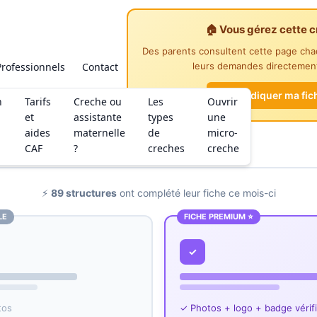
🏠 Vous gérez cette c
Des parents consultent cette page ch
Professionnels
Contact
leurs demandes directement
Revendiquer ma fic
n
Tarifs
Creche ou
Les
Ouvrir
et
assistante
types
une
aides
maternelle
de
micro-
CAF
?
creches
creche
⚡
89 structures
ont complété leur fiche ce mois-ci
LE
FICHE PREMIUM ⭐
✓
tos
✓ Photos + logo + badge vérif