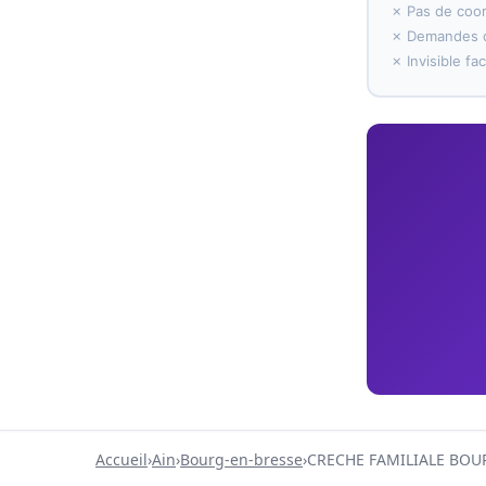
✗ Pas de coo
✗ Demandes d
✗ Invisible f
Accueil
›
Ain
›
Bourg-en-bresse
›
CRECHE FAMILIALE BOU