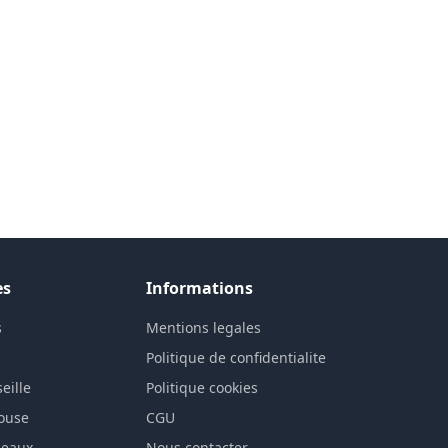
es
Informations
s
Mentions legales
n
Politique de confidentialite
eille
Politique cookies
louse
CGU
deaux
Nous contacter