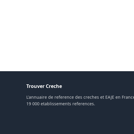
Trouver Creche
L'annuaire de reference des creches et EAJE en France
19 000 etablissements references.