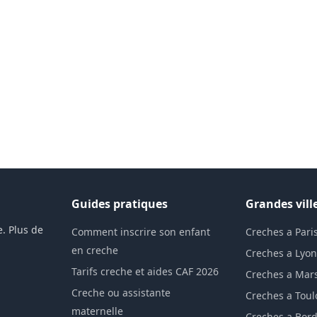
Guides pratiques
Grandes vill
. Plus de
Comment inscrire son enfant
Creches a Pari
en creche
Creches a Lyo
Tarifs creche et aides CAF 2026
Creches a Mars
Creche ou assistante
Creches a Tou
maternelle
Creches a Bor