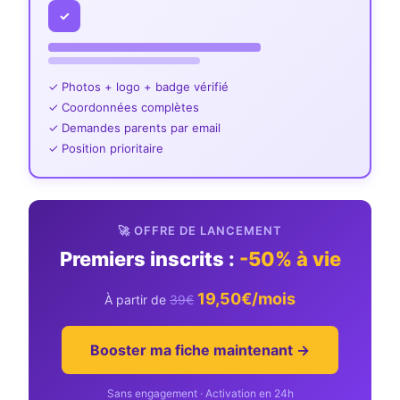
✓
✓ Photos + logo + badge vérifié
✓ Coordonnées complètes
✓ Demandes parents par email
✓ Position prioritaire
🚀 OFFRE DE LANCEMENT
Premiers inscrits :
-50% à vie
19,50€/mois
À partir de
39€
Booster ma fiche maintenant →
Sans engagement · Activation en 24h