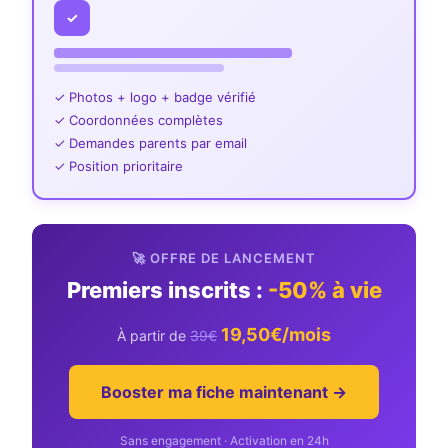
✓
✓ Photos + logo + badge vérifié
✓ Coordonnées complètes
✓ Demandes parents par email
✓ Position prioritaire
🚀 OFFRE DE LANCEMENT
Premiers inscrits :
-50% à vie
19,50€/mois
À partir de
39€
Booster ma fiche maintenant →
Sans engagement · Activation en 24h