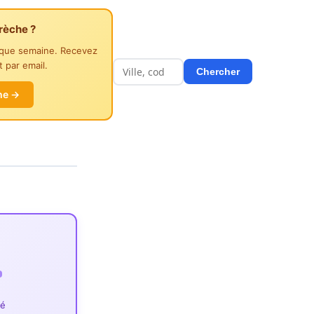
rèche ?
aque semaine. Recevez
 par email.
Chercher
he →
ié