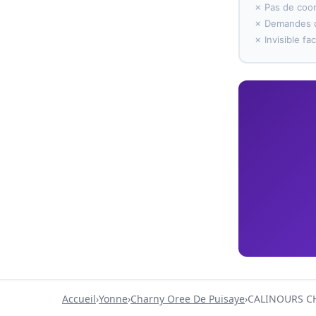
✗ Pas de coo
✗ Demandes d
✗ Invisible f
Accueil
›
Yonne
›
Charny Oree De Puisaye
›
CALINOURS C