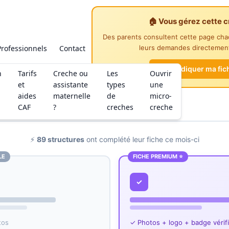
🏠 Vous gérez cette c
Des parents consultent cette page ch
Professionnels
Contact
leurs demandes directement
Revendiquer ma fic
n
Tarifs
Creche ou
Les
Ouvrir
et
assistante
types
une
aides
maternelle
de
micro-
CAF
?
creches
creche
⚡
89 structures
ont complété leur fiche ce mois-ci
LE
FICHE PREMIUM ⭐
✓
tos
✓ Photos + logo + badge vérif