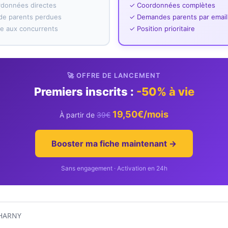
rdonnées directes
✓ Coordonnées complètes
e parents perdues
✓ Demandes parents par email
ace aux concurrents
✓ Position prioritaire
🚀 OFFRE DE LANCEMENT
Premiers inscrits :
-50% à vie
19,50€/mois
À partir de
39€
Booster ma fiche maintenant →
Sans engagement · Activation en 24h
HARNY