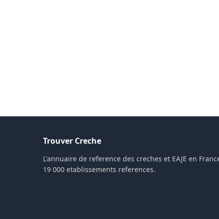
Trouver Creche
L'annuaire de reference des creches et EAJE en France
19 000 etablissements references.