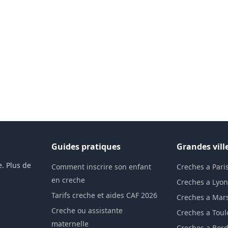
Guides pratiques
Grandes vill
. Plus de
Comment inscrire son enfant
Creches a Pari
en creche
Creches a Lyo
Tarifs creche et aides CAF 2026
Creches a Mars
Creche ou assistante
Creches a Tou
maternelle
Creches a Bor