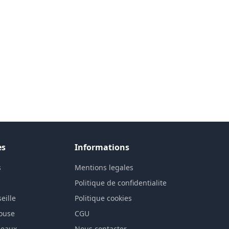
es
Informations
s
Mentions legales
n
Politique de confidentialite
eille
Politique cookies
louse
CGU
deaux
Nous contacter